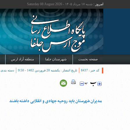
امروز :
شنبه ۱۷ مرداد ۱۴۰۵ - Saturday 08 August 2026
صفحه نخست
شهرستان جلفا
منطقه آزاد ارس
کد خبر : 8437
تاریخ انتشار : یکشنبه 20 فروردین 1402 - 9:50
دسته بندی 
مدیران شهرستان باید روحیه جهادی و انقلابی داشته باشند