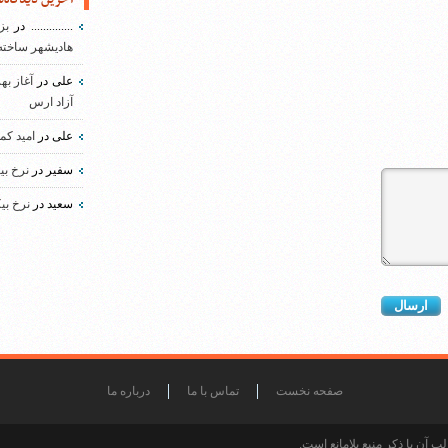
..............
در
بز
هادیشهر ساخته
علی
در
آغاز به
آزاد ارس
علی
در
امید کم
سفیر
در
نرخ بی
سعید
در
نرخ بی
صفحه نخست
تماس با ما
درباره ما
 آن با ذکر منبع بلامانع است.