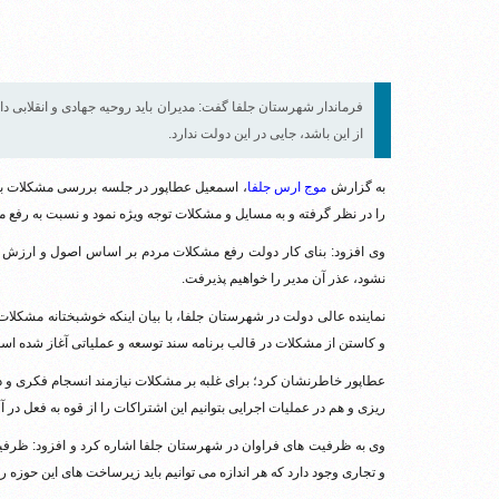
فرماندار شهرستان جلفا گفت: مدیران باید روحیه جهادی و انقلابی دا
از این باشد، جایی در این دولت ندارد.
به گزارش
موج ارس جلفا
، اسمعیل عطاپور در جلسه بررسی مشکلات بخش
را در نظر گرفته و به مسایل و مشکلات توجه ویژه نمود و نسبت به رفع م
وی افزود: بنای کار دولت رفع مشکلات مردم بر اساس اصول و ارزش 
نشود، عذر آن مدیر را خواهیم پذیرفت.
نماینده عالی دولت در شهرستان جلفا، با بیان اینکه خوشبختانه مشکل
و کاستن از مشکلات در قالب برنامه سند توسعه و عملیاتی آغاز شده اس
عطاپور خاطرنشان کرد؛ برای غلبه بر مشکلات نیازمند انسجام فکری و دی
ریزی و هم در عملیات اجرایی بتوانیم این اشتراکات را از قوه به فعل در آو
وی به ظرفیت های فراوان در شهرستان جلفا اشاره کرد و افزود: ظر
و تجاری وجود دارد که هر اندازه می توانیم باید زیرساخت های این حوزه را