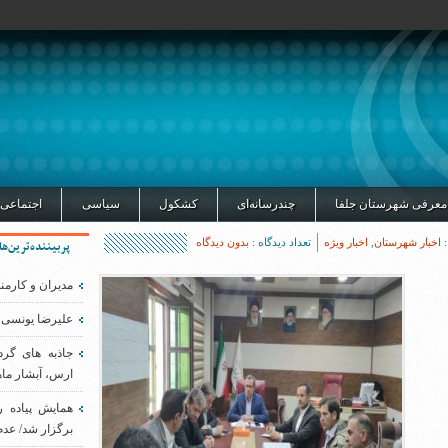
معرفی شهرستان جلفا
چندرسانه‌ای
کشکول
سیاسی
اجتماعی
:
اخبار شهرستان
,
اخبار ویژه
تعداد دیدگاه :
بدون دیدگاه
پربیننده‌ترین‌ها
مدیران و کارمن
علیرضا یونسی 
جاذبه های گر
ارس، آبشار ماه
همایش پیاده 
برگزار شد/ عدم