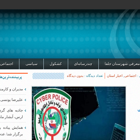
معرفی شهرستان جلفا
چندرسانه‌ای
کشکول
سیاسی
اجتماعی
 :
اجتماعی
,
اخبار استان
تعداد دیدگاه :
بدون دیدگاه
پربیننده‌ترین‌ها
مدیران و کارمن
علیرضا یونسی 
ی
جاذبه های گر
ارس، آبشار ماه
همایش پیاده 
برگزار شد/ عدم