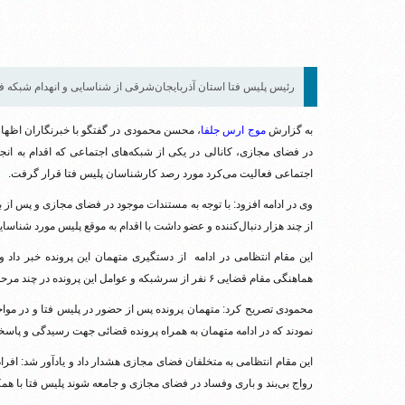
رئیس پلیس فتا استان آذربایجان‌شرقی از شناسایی و انهدام شبکه‌ فس
به گزارش
موج ارس جلفا
، محسن محمودی در گفتگو با خبرنگاران اظهار ک
در فضای مجازی، کانالی در یکی از شبکه‌های اجتماعی که اقدام به ان
اجتماعی فعالیت می‌کرد مورد رصد کارشناسان پلیس فتا قرار گرفت.
وی در ادامه افزود: با توجه به مستندات موجود در فضای مجازی و پس از 
از چند هزار دنبال‌کننده و عضو داشت با اقدام به موقع پلیس مورد شناسا
این مقام انتظامی ‌در ادامه از دستگیری متهمان این پرونده خبر داد
هماهنگی مقام قضایی ۶ نفر از سرشبکه‌ و عوامل این پرونده در چند مرحله و با عملیات‌های متعدد دستگیر و به مقر پلیس منتقل شدند.
محمودی تصریح کرد: متهمان پرونده پس از حضور در پلیس فتا و در مواجهه
نمودند که در ادامه متهمان به همراه پرونده قضائی جهت رسیدگی و پاسخگو
این مقام انتظامی به متخلفان فضای مجازی هشدار داد و یادآور شد: افراد
رواج بی‌بند و باری وفساد در فضای مجازی و جامعه شوند پلیس فتا با هم