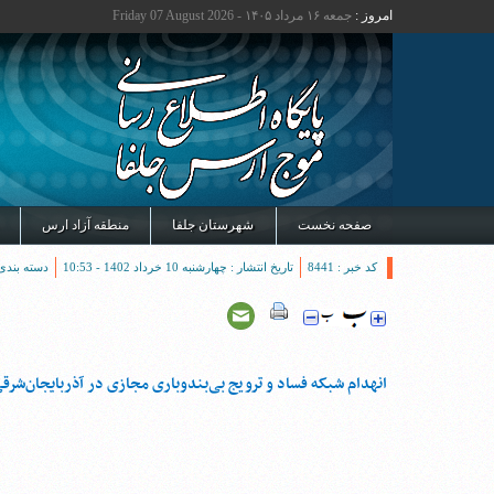
امروز :
جمعه ۱۶ مرداد ۱۴۰۵ - Friday 07 August 2026
صفحه نخست
شهرستان جلفا
منطقه آزاد ارس
کد خبر : 8441
تاریخ انتشار : چهارشنبه 10 خرداد 1402 - 10:53
دسته بندی
انهدام شبکه فساد و ترویج بی‌بندوباری مجازی در آذربایجان‌شرق