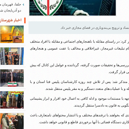
جلفا، قهرمان م
دو آذربایجان 
اخبار شهرستان
اد و ترویج بی‌بندوباری در فضای مجازی خبر داد.
رد: در راستای مقابله با ناهنجارهای اجتماعی و مقابله با افراد متخلف
جام تبلیغات غیرمجاز، غیراخلاقی و مخالف با عفت عمومی و هنجارهای
بررسی‌ها و تحقیقات صورت گرفته، گرداننده و عوامل این کانال که بیش
یی قرار گرفت.
 و متذکر شد: پس از تلاش چند روزه کارشناسان پلیس فتا استان و با
 با مستندات موجود و ادله کافی به اعمال خود اقرار و ابراز پشیمانی
یی به قانون به دادسرا منتقل گردیدند.
ی که بخواهند با ترفندهای مختلف و با انتشار محتواهای نامتعارف باعث
کاری دستگاه قضائی با آنها برخوردی قاطع و قانونی خواهد داشت.