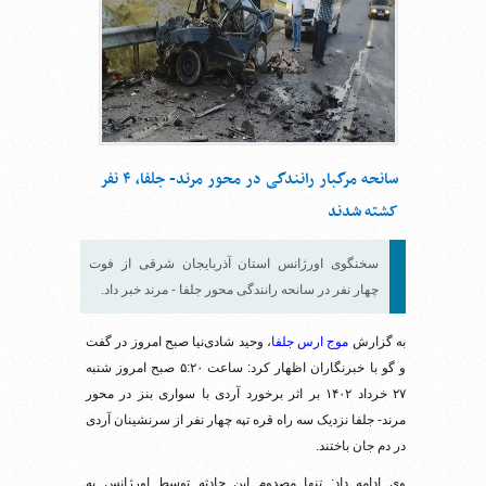
سانحه مرگبار رانندگی در محور مرند- جلفا، ۴ نفر
کشته شدند
سخنگوی اورژانس استان آذربایجان شرقی از فوت
چهار نفر در سانحه رانندگی محور جلفا - مرند خبر داد.
به گزارش
موج ارس جلفا
، وحید شادی‌نیا صبح امروز در گفت
و گو با خبرنگاران اظهار کرد: ساعت ۵:۲۰ صبح امروز شنبه
۲۷ خرداد ۱۴۰۲ بر اثر برخورد آردی با سواری بنز در محور
مرند- جلفا نزدیک سه راه قره تپه چهار نفر از سرنشینان آردی
در دم جان باختند.
وی ادامه داد: تنها مصدوم این حادثه توسط اورژانس به