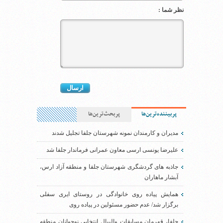
نظر شما :
پربیننده‌ترین‌ها
پربحث‌ترین‌ها
مدیران و کارمندان نمونه شهرستان جلفا تجلیل شدند
علیرضا یونسی ارسی معاون عمرانی فرماندار جلفا شد
جاذبه های گردشگری شهرستان جلفا و منطقه آزاد ارس،
آبشار ماهاران
همایش پیاده روی خانوادگی در روستای ایری سفلی
برگزار شد/ عدم حضور مسئولین در پیاده روی
جلفا، قهرمان مسابقات والیبال انتخابی نوجوانان منطقه