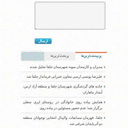
پربیننده‌ترین‌ها
پربحث‌ترین‌ها
مدیران و کارمندان نمونه شهرستان جلفا تجلیل شدند
علیرضا یونسی ارسی معاون عمرانی فرماندار جلفا شد
جاذبه های گردشگری شهرستان جلفا و منطقه آزاد ارس،
آبشار ماهاران
همایش پیاده روی خانوادگی در روستای ایری سفلی
برگزار شد/ عدم حضور مسئولین در پیاده روی
جلفا، قهرمان مسابقات والیبال انتخابی نوجوانان منطقه
دو آذربایجان شرقی شد