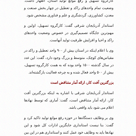
کارگروه تسهیل و رفع موانع تولید استان، اظهار داشت:
وضعیت تمام واحدهای راکد و تعطیل در چهار بخش صنعت و
معدن، کشاورزی، گردشگری و علم و فناوری مشخص شود.
استاندار آذربایجان شرقی گفت: کارگروه تسهیل، اولین و
مهم‌ترین جایگاه تصمیم‌گیری در خصوص وضعیت واحدهای
راکد و احیا و افزایش ظرفیت تولید آنهاست.
وی با اعلام اینکه در استان بیش از ۹۰۰ واحد تعطیل و راکد در
مقیاس‌های کوچک، متوسط و بزرگ وجود دارد، گفت: این عدد
در سال گذشته ۱۵۰۰ واحد بوده که به همت کارگروه تسهیل،
بیش از ۵۰۰ واحد فعال شده و به چرخه فعالیت بازگشته‌اند.
بزرگترین آفت کار، ارائه آمار متناقض است
استاندار آذربایجان شرقی با اشاره به اینکه بزرگترین آفت
کار، ارائه آمار متناقض است، گفت: آماری که توسط نهادها
اعلام می شود باید واقعی باشد.
وی بر وظایف دستگاه‌ها در حوزه رفع موانع تولید تاکید کرد و
گفت: بنا نیست استانداری جایگزین ادارات کل شود و این
نهادها باید به وظایف خود عمل کنند و استانداری هم در این بین