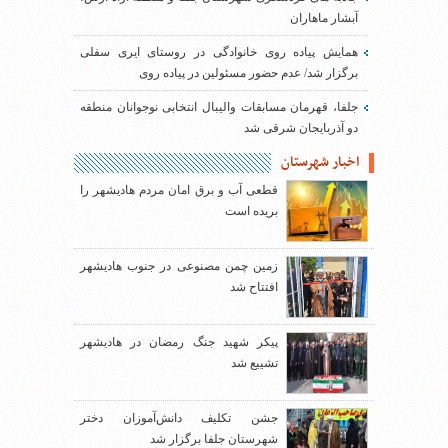
آبشار ماهاران
همایش پیاده روی خانوادگی در روستای ایری سفلی
برگزار شد/ عدم حضور مسئولین در پیاده روی
جلفا، قهرمان مسابقات والیبال انتخابی نوجوانان منطقه
دو آذربایجان شرقی شد
اخبار شهرستان
قطعی آب و برق امان مردم هادیشهر را
بریده است
زمین چمن مصنوعی در جنوب هادیشهر
افتتاح شد
پیکر شهید جنگ رمضان در هادیشهر
تشییع شد
جشن تکلیف دانش‌آموزان دختر
شهرستان جلفا برگزار شد