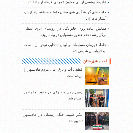
علیرضا یونسی ارسی معاون عمرانی فرماندار جلفا شد
جاذبه های گردشگری شهرستان جلفا و منطقه آزاد ارس،
آبشار ماهاران
همایش پیاده روی خانوادگی در روستای ایری سفلی
برگزار شد/ عدم حضور مسئولین در پیاده روی
جلفا، قهرمان مسابقات والیبال انتخابی نوجوانان منطقه
دو آذربایجان شرقی شد
اخبار شهرستان
قطعی آب و برق امان مردم هادیشهر را
بریده است
زمین چمن مصنوعی در جنوب هادیشهر
افتتاح شد
پیکر شهید جنگ رمضان در هادیشهر
تشییع شد