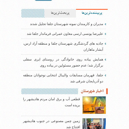
پربیننده‌ترین‌ها
پربحث‌ترین‌ها
مدیران و کارمندان نمونه شهرستان جلفا تجلیل شدند
علیرضا یونسی ارسی معاون عمرانی فرماندار جلفا شد
جاذبه های گردشگری شهرستان جلفا و منطقه آزاد ارس،
آبشار ماهاران
همایش پیاده روی خانوادگی در روستای ایری سفلی
برگزار شد/ عدم حضور مسئولین در پیاده روی
جلفا، قهرمان مسابقات والیبال انتخابی نوجوانان منطقه
دو آذربایجان شرقی شد
اخبار شهرستان
قطعی آب و برق امان مردم هادیشهر را
بریده است
زمین چمن مصنوعی در جنوب هادیشهر
افتتاح شد