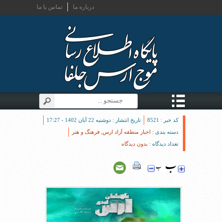
درباره ما
تماس با ما
کد خبر : 8521
تاریخ انتشار : دوشنبه 22 آبان 1402 - 17:27
دسته بندی :
اخبار منطقه آزاد ارس
,
فرهنگ و هنر
تعداد دیدگاه :
بدون دیدگاه