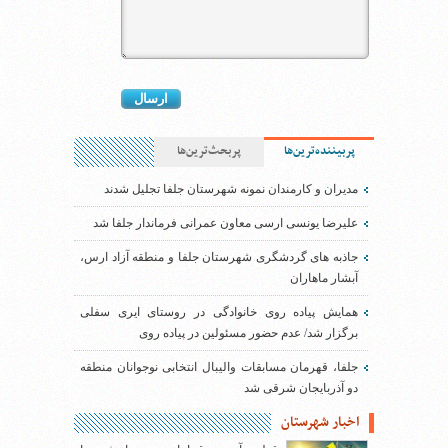
پربیننده‌ترین‌ها
پربحث‌ترین‌ها
مدیران و کارمندان نمونه شهرستان جلفا تجلیل شدند
علیرضا یونسی ارسی معاون عمرانی فرماندار جلفا شد
جاذبه های گردشگری شهرستان جلفا و منطقه آزاد ارس،
آبشار ماهاران
همایش پیاده روی خانوادگی در روستای ایری سفلی
برگزار شد/ عدم حضور مسئولین در پیاده روی
جلفا، قهرمان مسابقات والیبال انتخابی نوجوانان منطقه
دو آذربایجان شرقی شد
اخبار شهرستان