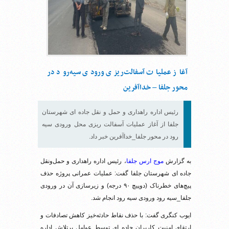
آغاز عملیات آسفالت‌ریزی ورودی سیه‌رود در
محور جلفا – خداآفرین
رئیس اداره راهداری و حمل و نقل جاده ای شهرستان
جلفا از آغاز عملیات آسفالت ریزی محل ورودی سیه
رود در محور جلفا_خداآفرین خبر داد.
به گزارش
موج ارس جلفا
، رئیس اداره راهداری و حمل‌ونقل
جاده ای شهرستان جلفا گفت: عملیات عمرانی پروژه حذف
پیچ‌های خطرناک (دوپیچ ۹۰ درجه) و زیرسازی آن در ورودی
جلفا_سیه رود ورودی سیه رود انجام شد.
ایوب کنگری گفت: با حذف نقاط حادثه‌خیز کاهش تصادفات و
ارتقای امنیت کاربران جاده ای توسط عوامل پرتلاش اداره