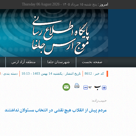
امروز :
پنج شنبه ۱۵ مرداد ۱۴۰۵ - Thursday 06 August 2026
صفحه نخست
شهرستان جلفا
منطقه آزاد ارس
کد خبر : 8612
تاریخ انتشار : یکشنبه 14 بهمن 1403 - 10:13
دسته بندی :
ا
حبیب‌زاده:
مردم پیش از انقلاب هیچ نقشی در انتخاب مسئولان نداشتند