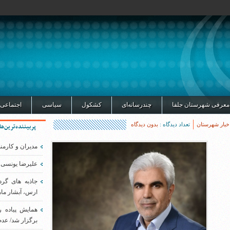
معرفی شهرستان جلفا
چندرسانه‌ای
کشکول
سیاسی
اجتماعی
خبار شهرستان
تعداد دیدگاه :
بدون دیدگاه
پربیننده‌ترین‌ها
مدیران و کارمن
علیرضا یونسی 
جاذبه های گر
ارس، آبشار ماه
همایش پیاده 
برگزار شد/ عدم