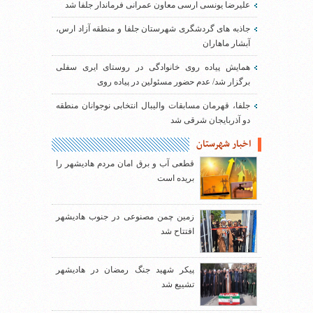
علیرضا یونسی ارسی معاون عمرانی فرماندار جلفا شد
جاذبه های گردشگری شهرستان جلفا و منطقه آزاد ارس،
آبشار ماهاران
همایش پیاده روی خانوادگی در روستای ایری سفلی
برگزار شد/ عدم حضور مسئولین در پیاده روی
جلفا، قهرمان مسابقات والیبال انتخابی نوجوانان منطقه
دو آذربایجان شرقی شد
اخبار شهرستان
قطعی آب و برق امان مردم هادیشهر را
بریده است
زمین چمن مصنوعی در جنوب هادیشهر
افتتاح شد
پیکر شهید جنگ رمضان در هادیشهر
تشییع شد