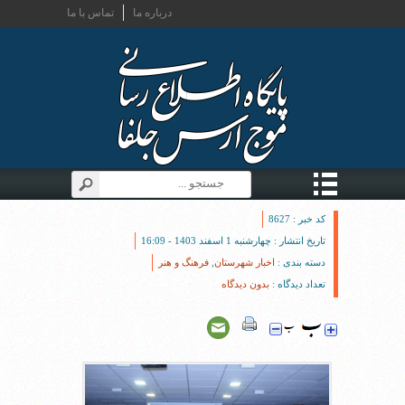
درباره ما
تماس با ما
کد خبر : 8627
تاریخ انتشار : چهارشنبه 1 اسفند 1403 - 16:09
دسته بندی :
اخبار شهرستان
,
فرهنگ و هنر
تعداد دیدگاه :
بدون دیدگاه