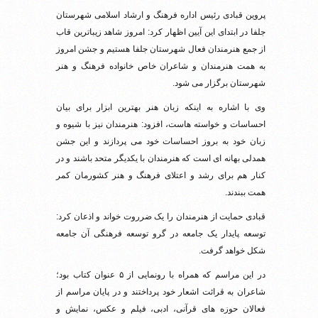
پروین قبادی رئیس اداره فرهنگ و ارشاد اسلامی شهرستان
جلفا در ابتدای این آیین اظهار کرد: امروز شاهد زیباترین قاب
از جمع هنرمندان فعال شهرستان جلفا هستیم و جشن امروز
به همت هنرمندان و شاعران خاص خانواده فرهنگ و هنر
شهرستان برگزار می شود.
وی با اشاره به اینکه زبان هنر بهترین ابزار برای بیان
احساسات و خواسته هاست، افزود: هنرمندان نیز با شیوه و
زبان خود به بروز احساسات خود می پردازند و این جشن
همدلی بهانه ای است که هنرمندان با یکدیگر متحد باشند و در
کنار هم برای رشد و اعتلای فرهنگ و هنر کشورمان کمر
همت ببندند.
قبادی حمایت از هنرمندان را یک ضرروت خواند و اذعان کرد:
توسعه پایدار یک جامعه در گرو توسعه فرهنگی آن جامعه
شکل خواهد گرفت.
در این مراسم که همراه با رونمایی از ۵ عنوان کتاب بود؛
شاعران به قرائت اشعار خود پرداختند و در پایان مراسم از
فعالان حوزه های قرآنی، ادبی، فیلم و عکس، نمایش و