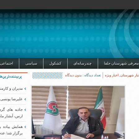
معرفی شهرستان جلفا
چندرسانه‌ای
کشکول
سیاسی
اجتماعی
بار شهرستان
,
اخبار ویژه
تعداد دیدگاه :
بدون دیدگاه
پربیننده‌ترین‌ها
مدیران و کارمن
علیرضا یونسی 
جاذبه های گر
ارس، آبشار ماه
همایش پیاده 
برگزار شد/ عدم