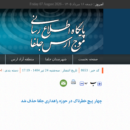
امروز :
جمعه ۱۶ مرداد ۱۴۰۵ - Friday 07 August 2026
صفحه نخست
شهرستان جلفا
منطقه آزاد ارس
کد خبر : 8653
تاریخ انتشار : سه‌شنبه 24 تیر 1404 - 17:19
دسته بندی :
اخ
چهار پیچ خطرناک در حوزه راهداری جلفا حذف شد