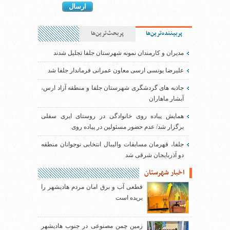
پربیننده‌ترین‌ها
پربحث‌ترین‌ها
مدیران و کارمندان نمونه شهرستان جلفا تجلیل شدند
علیرضا یونسی ارسی معاون عمرانی فرماندار جلفا شد
جاذبه های گردشگری شهرستان جلفا و منطقه آزاد ارس،
آبشار ماهاران
همایش پیاده روی خانوادگی در روستای ایری سفلی
برگزار شد/ عدم حضور مسئولین در پیاده روی
جلفا، قهرمان مسابقات والیبال انتخابی نوجوانان منطقه
دو آذربایجان شرقی شد
اخبار شهرستان
قطعی آب و برق امان مردم هادیشهر را
بریده است
زمین چمن مصنوعی در جنوب هادیشهر