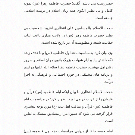
حضررست می باشد، گفت: حضرت فاطمه زهرا (س) نمونه
کامل و بی نظیر الگوی همه زنان اسلام در تربیت اسلامی
جامعه است.
حجت الاسلام والمسلمین علی انتظاری افزود: شخصیت بی
نظیر حضرت فاطمه زهرا (س) در ولایت مداری باعث اثبات
حقانیت شیعه و مظلومیت آن در تاریخ شده است.
وی بیان کرد: به مناسبت دهه اول فاطمیه (س) و با هدف زنده
نگه داشتن یاد و ایام شهادت بزرگ بانوی جهان اسلام و سرور
زنان اهل بهشت، حضرت فاطمه زهرا سلام الله علیها مراسم
و برنامه های مختلفی در حوزه اجتماعی و فرهنگی به اجرا
درآمد.
حجت الاسلام انتظاری با بیان اینکه ایام فاطمیه (س) قرآن و
قاریان را از غربت در می آورد، اظهار کرد: در مراسمات ایام
فاطمیه (س) قرآن و مناقب اهل بیت (ع) مورد توجه بیشتری
قرار گرفته می شود که همین امر از مصادیق تمسک به ثقلین
است.
امام جمعه جلفا از برپایی مراسمات دهه اول فاطمیه (س)