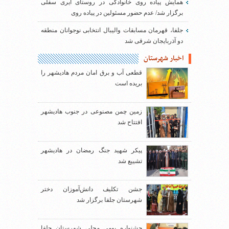
همایش پیاده روی خانوادگی در روستای ایری سفلی
برگزار شد/ عدم حضور مسئولین در پیاده روی
جلفا، قهرمان مسابقات والیبال انتخابی نوجوانان منطقه
دو آذربایجان شرقی شد
اخبار شهرستان
قطعی آب و برق امان مردم هادیشهر را
بریده است
زمین چمن مصنوعی در جنوب هادیشهر
افتتاح شد
پیکر شهید جنگ رمضان در هادیشهر
تشییع شد
جشن تکلیف دانش‌آموزان دختر
شهرستان جلفا برگزار شد
جشنواره بومی محلی شهرستان جلفا