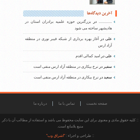
آخرین دیدگاه‌ها
..............
در
بزرگترین حوزه علمیه برادران استان در
هادیشهر ساخته می شود
علی
در
آغاز بهره برداری از شبکه فیبر نوری در منطقه
آزاد ارس
علی
در
امید کمالی اقدم
سفیر
در
نرخ بیکاری در منطقه آزاد ارس منفی است
سعید
در
نرخ بیکاری در منطقه آزاد ارس منفی است
صفحه نخست
تماس با ما
درباره ما
:: کلیه حقوق مادی و معنوی برای این سایت محفوظ می باشد و استفاده از مطالب آن با ذکر
منبع بلامانع است.
:: طراحی و اجراء :
"اشراق وب"