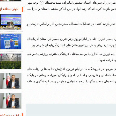
ازمان منطقه آزاد ارس گفت: در ایام نوروز حدود ۵۳ هزار نفر در زایرسراهای آستان مقدس امامزاده سید محمدآقا (ع) نوجه مهر
اخبار منطقه آز
ار گردشگر از این مکان مقدس بازدید کرده اند که رتبه اول در بین اماکن مذهبی استان را دارا می
عرب باغی اظهار داشت: کلیسای سنت استپانوس نیز با ۵۲ هزار و ۸۵۱ نفر بازدید کننده در تعطیلات امسال، صدرنشین آثار و اماکن تاریخی و
مسیر تبریز- جلفا در ایام نوروز پرترددترین مسیر در استان آذربایجان
 شهرستان پربازدید در بین شهرستان های استان آذربایجان شرقی بود.
یام نوروز سالجاری با برنامه مختلف فرهنگی، هنری، ورزشی، تفریحی
فراهم نمود.
موجود در فروشگاه ها در ایام نوروز، افزایش جاذبه ها و برنامه های
ت اقامتی و تفریحی و امدادی، اجرای رایگان امورات درمانی در پایگاه
نامه های متعدد دیگر را از جمله عوامل موثر در رشد گردشگری منطقه
آخرین دیدگاه‌ه