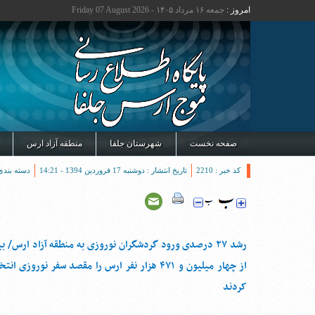
امروز :
جمعه ۱۶ مرداد ۱۴۰۵ - Friday 07 August 2026
صفحه نخست
شهرستان جلفا
منطقه آزاد ارس
کد خبر : 2210
تاریخ انتشار : دوشنبه 17 فروردین 1394 - 14:21
دسته بندی
رشد ۲۷ درصدی ورود گردشگران نوروزی به منطقه آزاد ارس/ 
از چهار میلیون و ۴۷۱ هزار نفر ارس را مقصد سفر نوروزی ان
کردند