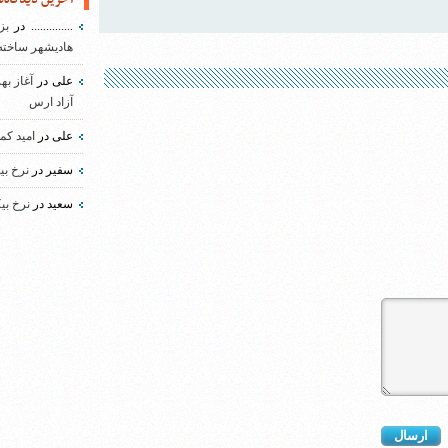
..............
در
بز
هادیشهر ساخته
علی
در
آغاز به
آزاد ارس
علی
در
امید کم
سفیر
در
نرخ بی
سعید
در
نرخ بی