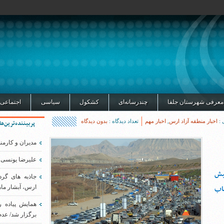
معرفی شهرستان جلفا
چندرسانه‌ای
کشکول
سیاسی
اجتماعی
 :
اخبار منطقه آزاد ارس
,
اخبار مهم
تعداد دیدگاه :
بدون دیدگاه
پربیننده‌ترین‌ها
مدیران و کارمن
علیرضا یونسی 
بیش
جاذبه های گر
تخاب
ارس، آبشار ماه
همایش پیاده 
برگزار شد/ عدم