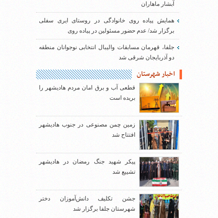
آبشار ماهاران
همایش پیاده روی خانوادگی در روستای ایری سفلی
برگزار شد/ عدم حضور مسئولین در پیاده روی
جلفا، قهرمان مسابقات والیبال انتخابی نوجوانان منطقه
دو آذربایجان شرقی شد
اخبار شهرستان
قطعی آب و برق امان مردم هادیشهر را
بریده است
زمین چمن مصنوعی در جنوب هادیشهر
افتتاح شد
پیکر شهید جنگ رمضان در هادیشهر
تشییع شد
جشن تکلیف دانش‌آموزان دختر
شهرستان جلفا برگزار شد