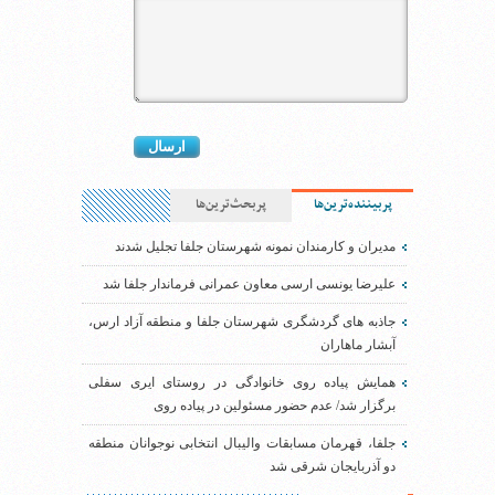
پربیننده‌ترین‌ها
پربحث‌ترین‌ها
مدیران و کارمندان نمونه شهرستان جلفا تجلیل شدند
علیرضا یونسی ارسی معاون عمرانی فرماندار جلفا شد
جاذبه های گردشگری شهرستان جلفا و منطقه آزاد ارس،
آبشار ماهاران
همایش پیاده روی خانوادگی در روستای ایری سفلی
برگزار شد/ عدم حضور مسئولین در پیاده روی
جلفا، قهرمان مسابقات والیبال انتخابی نوجوانان منطقه
دو آذربایجان شرقی شد