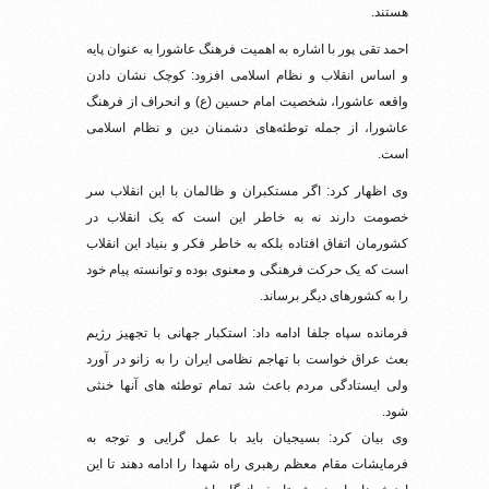
هستند.
احمد تقی پور با اشاره به اهمیت فرهنگ عاشورا به عنوان پایه
و اساس انقلاب و نظام اسلامی افزود: کوچک نشان دادن
واقعه عاشورا، شخصیت امام حسین (ع) و انحراف از فرهنگ
عاشورا، از جمله توطئه‌های دشمنان دین و نظام اسلامی
است.
وی اظهار کرد: اگر مستکبران و ظالمان با این انقلاب سر
خصومت دارند نه به خاطر این است که یک انقلاب در
کشورمان اتفاق افتاده بلکه به خاطر فکر و بنیاد این انقلاب
است که یک حرکت فرهنگی و معنوی بوده و توانسته پیام خود
را به کشورهای دیگر برساند.
فرمانده سپاه جلفا ادامه داد: استکبار جهانی با تجهیز رژیم
بعث عراق خواست با تهاجم نظامی ایران را به زانو در آورد
ولی ایستادگی مردم باعث شد تمام توطئه های آنها خنثی
شود.
وی بیان کرد: بسیجیان باید با عمل گرایی و توجه به
فرمایشات مقام معظم رهبری راه شهدا را ادامه دهند تا این