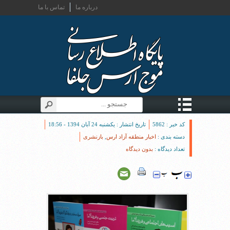
درباره ما
تماس با ما
کد خبر : 5862
تاریخ انتشار : یکشنبه 24 آبان 1394 - 18:56
دسته بندی :
اخبار منطقه آزاد ارس
,
بازنشری
تعداد دیدگاه :
بدون دیدگاه