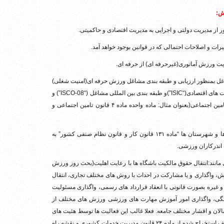
ش:
ل بمنظور ارزیابی و طبقه بندی مشاغل ورزش حرفه ای(امنیت شغلی)
طبق قانون کار”مواد ۴۸ الی ۵۰”و طبقه بندی استاندارد بین المللی فعالیت های اقتصادی(“ISIC”)و طبقه بندی بین المللی مشاغل (“ISCO-08”) و
پیش بینی بیمه، بازنشستگی و حقوق ورزشکاران حرفه ای در قانون تامین اجتماعی(بعنوان مثال: ماده واحده ماده ۴ قانون تامین اجتماعی و
۵- تشکیل انجمن یا اتحادیه صنفی ورزش حرفه ای در کشور و استان ها و شهرستان ها “ماده ۱۳۱ قانون کار و قانون نظام صنفی کشور” به
اندرکاران ورزشی.
انند:انتقال حقوق مالکیت باشگاه ها با رعایت اهلیت(بحث روز ورزش
ش، واگذاری و یا مشارکت در احداث با روش های مختلف تجاری، انتقال
ر و غیره بصورت قانونی با انعقاد قرارداد های رسمی، واگذاری مسئولیت
نگی، واگذاری امور آموزش مهارت های ورزشی ورزش های مختلف از
سالان و اقشار مختلف جامعه. فعلا غالب این فعالیت ها توسط هئیت های
ورزشی با مشارکت ادارات ورزش کشور انجام می شود، واگذاری وظایف استخراج شده از ماده ۲۴ قانون مدیریت خدمات کشوری و نقشه راه