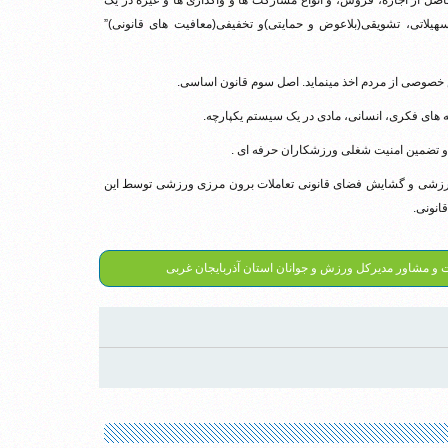
حاصل از اجاره، فروش، و انواع مشارکت ها و واگذاری ها و غیره در یک
یلاتی، تشویقی(بلاعوض و حمایتی)و تخفیفی(معافیت های قانونی)”
ندارد ورزشی و گشایش فضای قانونی تعاملات برون مرزی ورزشی توسط این
انونی.
ت و مشاور مدیرکل ورزش و جوانان استان آذربایجان غربی