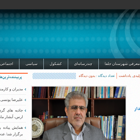
معرفی شهرستان جلفا
چندرسانه‌ای
کشکول
سیاسی
اجتماعی
لیدی
,
یادداشت
تعداد دیدگاه :
بدون دیدگاه
پربیننده‌ترین‌ها
مدیران و کارمن
علیرضا یونسی 
ار
جاذبه های گر
ارس، آبشار ماه
همایش پیاده 
برگزار شد/ عدم