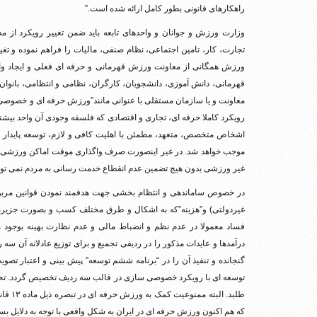
راهکارهای قانونی بطور کامل ارائه شده است.”
وزارت ورزش و جوانان و واحدهای تابعه باید ضمن تغییر رویکرد از 
تجارت، کار، تامین اجتماعی، نظام صنفی، مالیات را فراهم نموده و ت
معاونت و یا سازمان مستقلی با عنوانی مانند”ورزش حرفه ای و خصوص
رویکرد کاملا حرفه ای، تجاری و اقتصادی که فلسفه وجودی آن واحد بیشتر
اشخاص متخصص، متعهد، مطمئن با اهلیت کافی و لازم، توسعه پایدار ور
موجب خواهد شد. در غیر اینصورت صرف واگذاری موقت اماکن ورزشی آن 
غیر ورزشی بدون هیچ تضمین عدم انقطاع خدمت رسانی به مردم نمی تو
در خصوص ساماندهی و انتظام بخشی جهت هدفمند نمودن قوانین مربوط ب
غیردولتی) و”هزینه”که به اشکال و طرق مختلف کسب و بصورت جزیره ای
فساد معمولا در عدم نظم و انضباط مالی و عدم نظارت بهینه بوجود م
گنجانده و تنفیذ آن را در “برنامه ششم توسعه” پیش بینی و اعتبار 
توسعه ای با رویکرد خصوصی سازی در قالب سه ردیف تخصیص گردد. تحقق 
طلبد. 
که هم اکنون ورزش حرفه ای در ایران به شکل واقعی با توجه به دلایل بسی