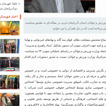
جلفا، قهرمان م
دو آذربایجان 
اخبار شهرستان
رزش و جوانان استان آذربایجان غربی در مقاله اي به تطبيق سياست
رداخته است كه در ذيل اهم آن را مي خوانيد:
ع تشخیص مصلحت نظام، قوای سه گانه و نهادهای غیردولتی و نهایتا
یر و امید جهت اجرایی نمودن آن دستور تشکیل “ستاد راهبری و مدیریت”
اقتصاد مقاومتی را صادر فرمودند و به تبع آن وزارت خانه های مختلف از جمله وزارت ورزش و جوانان در راستای عملیاتی نمودن ۲۴ بند سیاست
ستراتژیک وزارت ورزش و جوانان نسبت به صدور دستورات لازم اقدام
اد مقاومتی، تغییر نگرش مدیریتی و اقتصادی از دولتی به خصوصی است و در خصوص
اتور و حرفه ای و در بخش جوانان: ایجاد سیستم و ساز و کار رفاه،
 با توجه به تجارب غالب ناموفق مدیریت خصوصی سازی توسط” اشخاص
 موفق خصوصی سازی توسط اشخاص حقوقی خصوصی (ثبت شرکت با
 سوم، قانون تجارت)، مقننین را متقاعد نمود تا قوانینی همچون:
 های کلی آن(خصوصی سازی)- ماده ۱۳(امور تصدی های اجتماعی، فرهنگی و خدماتی از طریق توسعه بخش تعاونی و
خصوصی تعیین صلاحیت شده انجام گردد) و ۲۴ قانون مدیریت خدمات کشوری(احصاء و واگذاری تصدیگری)- مواد ۸۸(اجاره) و ۲۷(فروش و