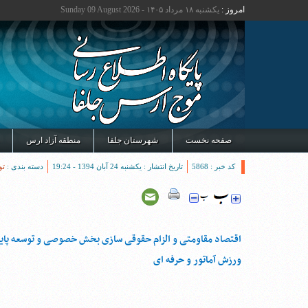
امروز :
یکشنبه ۱۸ مرداد ۱۴۰۵ - Sunday 09 August 2026
صفحه نخست
شهرستان جلفا
منطقه آزاد ارس
کد خبر : 5868
تاریخ انتشار : یکشنبه 24 آبان 1394 - 19:24
دسته بندی :
تو
اقتصاد مقاومتی و الزام حقوقی سازی بخش خصوصی و توسعه پاید
ورزش آماتور و حرفه ای