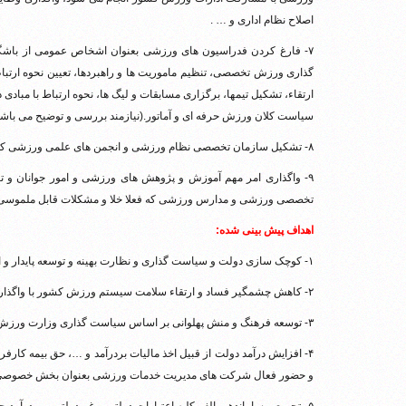
اصلاح نظام اداری و … .
۷- فارغ کردن فدراسیون های ورزشی بعنوان اشخاص عمومی از باشگاه
گذاری ورزش تخصصی، تنظیم ماموریت ها و راهبردها، تعیین نحوه ارتبا
ارتقاء، تشکیل تیمها، برگزاری مسابقات و لیگ ها، نحوه ارتباط با مباد
سیاست کلان ورزش حرفه ای و آماتور.(نیازمند بررسی و توضیح می باشد
۸- تشکیل سازمان تخصصی نظام ورزشی و انجمن های علمی ورزشی که هم اکنون وزارت ورزش در صدد انجام آن است.
۹- واگذاری امر مهم آموزش و پژوهش های ورزشی و امور جوانان و 
تخصصی ورزشی و مدارس ورزشی که فعلا خلا و مشکلات قابل ملموسی د
اهداف پیش بینی شده:
۱- کوچک سازی دولت و سیاست گذاری و نظارت بهینه و توسعه پایدار و ارتقاء اقتدار حاکمیتی و کاهش هزینه های جاری.
۲- کاهش چشمگیر فساد و ارتقاء سلامت سیستم ورزش کشور با واگذاری مسئولیت اجرایی به این شرکت ها.
۳- توسعه فرهنگ و منش پهلوانی بر اساس سیاست گذاری وزارت ورزش و الزام اجرای آن توسط بخش خصوصی.
۴- افزایش درآمد دولت از قبیل اخذ مالیات بردرآمد و …، حق بیمه کا
و حضور فعال شرکت های مدیریت خدمات ورزشی بعنوان بخش خصوصی 