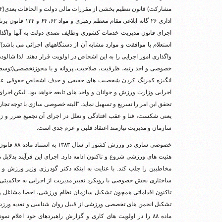
اداری ۲۶ گانه ابل
اجرای قانون مدیریت خدمات کشوری وظایف تصدی دولت به آنها واگذار م
استعلام یا موافقت و موارد مشابه آن از دستگاههای اجرائی می باشد
واگذاری امور اجرایی را به این اشخاص در اولویت قرار دهند. لذا ش
خصوصی و اخذ رتبه، ظرفیت، صلاحیت، پروانه و یا مجوزتخصصی(توسط 
انگیزه کمرنگ کردن شخصیت های حقیقی و حذف اشخاص حقوقی عمومی و
اجرایی وزارت ورزش و جوانان و واحد های تابعه خواهد بود. لیکن اجرای
تحقق این امر را تسریع و تسهیل نماید. “البته خصوصی سازی با توجه تجارب
یعنی شکست، فنا و عقب افتادگی و تعلل در اجرای آن تجمیع ضرر و زیا
سازمان و مدیریت نیازمند اعتقاد قلبی و عزم جدی است.
خصوصی سازی
هئیت های ورزشی شروع و تاکنون ادامه دارد. اجرای این فرآیند بدلایل
مخاطبین را جلب کند. با عنایت به اینکه دکتر گودرزی وزیر ورزش و
ساختاری بخش خصوصی با رویکرد تغییر مدیریت از اجرایی به حاکمیتی 
تاکنون اقداماتی همچون تشکیل سازمان نظام ورزشی، احصا مشاغل
تشکیل انجمن های تخصصی ورزشی از قبیل روان شناسی و تغذیه ورزشی و
ماده ۸۸ را در اولویت های کاری و گزارش راهبردهای خود اعلام نم