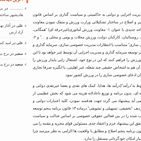
..............
در
بز
مدیریت اجرایی و دولتی به حاکمیتی و سیاست گذاری بر اساس قانون
هادیشهر ساخته
غییر و اصلاح در ساختار تشکیلاتی وزارت ورزش و منفک نمودن معاونت
علی
در
آغاز به
ورزش همگانی از معاونت ورزش قهرمانی و حرفه ای فعلی و ایجاد واحد جدیدی با عنوان ۱- معاونت ورزش آماتوری(غیرحرفه ای) “همگانی،
آزاد ارس
قهرمانی، دانش آموزی، دانشجویان، کارگران، نظامی و انتظامی، بانوان، روستائیان، کارکنان دولت، ورزش محلات و بومی و محلی و …” و ۲-
علی
در
امید کم
ی سازی” متناسب با انتظارات مدیریت خصوصی سازی، سرمایه گذاری و
 توسعه سرمایه گذاری و مدیریت اجرایی آن توسط غیر خواهد بود تا این
سفیر
در
نرخ بی
زش را فراهم کنند که این در نوع خود، اشتغال زایی پایدار ورزش را
سعید
در
نرخ بی
هم به اشخاص حقیقی چند شغله، غیر اهلیتی، با انگیزه صرفا تجاری
ان ادعای خصوصی سازی را در ورزش کشور نمود.
ه”درآمد”(درآمد ها، هدایا، کمک های نقدی و بعضا غیرنقدی دولتی و
، بدون برنامه و توزیع ناعادلانه هزینه می شود که بخش عظیمی از
ی آید پیشنهاد می گردد جهت هدفمند نمودن، کلیه اعتبارات دولتی و
درآمدها و عایدات مذکور را در ردیفی تجمیع و برای توزیع عادلانه آن سه ردیف “تخفیفی، تسهیلی و تشویقی” درماده ۱۳ قانون برنامه پنجم توسعه
تصویب شده را در بین فعالین حقوقی خصوصی بر اساس عدالت و سیاست
این پیشنهاد عزم و اعتقاد جدی مسئولین قوای مجریه و مقننه را می
البته ممنوعیت کمک به ورزش حرفه ای در تبصره ذیل ماده ۱۳ قانون برنامه پنجم اصلاح و مطابق با واقعیت ها الزامی به نظر میرسد چرا
ار امکان خودگردانی مستقل را ندارد.