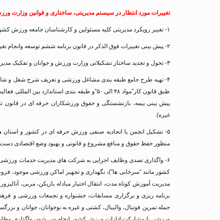
تغییرات مورد انتظار در سیستم مدیریتی، ساختاری و قوانین وزارت ورز
۱- تغییر رویکرد مدیریتی کلیه مسئولین و کارشناسان جامعه ورزش کشور از مدیریت دولتی و اجرایی به مدیریت اقتصادی و حاکمیتی.
۲- پیش بینی تغییرات فوق الذکر در قانون برنامه ششم توسعه وانجام تغییرات و اصلاحات احتمالی که در قوانین بوجود خواهد آمد.
۳- تحول و تجدید ساختار تشکیلاتی وزارت ورزش و جوانان و تفکیک مدیریت ورزش آماتوری(غیرحرفه ای) از حرفه ای.
۴- تهیه طرح جامع طبقه بندی مشاغل ورزشی و تعریف شرح شغل و شاغ
غیره).
منظور حفظ حقوق و منافع مشروع و قانونی و بهبود وضع اقتصادی دست 
۶- واگذاری تصدی وظایف اجرایی به شرکت های مدیریت خدمات ورزشی م
کشور مانند “سرخابی ها”)، نگهداری و تجهیز اماکن ورزشی موجود، فرو
مدیریت آموزش کوتاه مدت، انتقال اختیار مبادله بازیکن، مربی، آنالیزو
برنامه ریزی و برگزاری مسابقات، جشنواره و تجمعات ورزشی و فره
جمله تمرین فوتبال، والیبال، کشتی و غیره به نوجوانان، جوانان و بزرگ