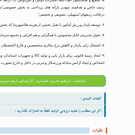
۵- تجمیع و ساماندهی الف-کلیه اعتبارات دولتی و غیردولتی ب- درآمد 
ردیف خاص و هدفمند نمودن یارانه های پرداختی به بخش خصوصی”تسه
درقالب ردیفهای”تسهیلی، تشویقی و تخفیفی”.
۶- توسعه پایدار ورزش آماتور با تقبل بخشی از هزینه ها(شهریه) که بخش خصوصی از مردم اخذ مینماید. اصل سوم قانون اساسی.
۷- تحول مدیریتی قابل محسوس با همگرایی و هم افزایی و تجمیع سرمایه های فکری، انسانی، مادی در یک سیستم یکپارچه.
۸- اشتغال زایی پایدار و کاهش نرخ بیکاری متخصصین و فارغ التحصیلان و تضمین امنیت شغلی ورزشکاران حرفه ای .
۹- ایجاد زمینه قانونی برای بازار یابی و تولید کالا و تجهیزات استا
اشخاص و ایجاد آژانس مبادله ورزشکار و مربی در داخل و خارج بصورت ق
یادداشت : ابراهیم قدیری علمداری - کارشناس ارشد مدیری
کلمات کلیدی :
اگر این مطلب را مفید ارزیابی کردید لطفاً به اشتراک بگذارید :
نظرات