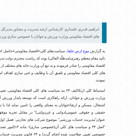
ابراهيم قديري علمداري كارشناس ارشد مديريت و مشاور مديركل و
هاي اقتصاد مقاومتي وزارت ورزش و جوانان با خصوصي سازي ورزش پ
به گزارش
موج ارس جلفا
، سیاست‌های کلی«اقتصاد مقاومتی»حاصل اجما
تائید مقام معظم رهبری(مدظلّه العالی) بوده که ریاست محترم دولت تدب
های کلی اقتصاد مقاومتی و تلفیق آن با وظایف و غنی سازی اهداف ا
نمودند.
استنباط کلی ازتکالیف ۲۴ بند سیاست های کلی اقتص
وزارت ورزش و جوانان، ارائه راهکاری است که توسعه پایدار ورزش آم
اشتغال، مسکن و ارتقاءجوانان به معنای واقعی را تامین نماید لذا
حقیقی و حقوقی عمومی(دولتی و غیردولتی)” در مقابل تجربه
عنوان”مدیریت خدمات ورزشی” موضوع شرکت های تجارتی: فصل اول، باب
“اصل ۴۴ و سیاست