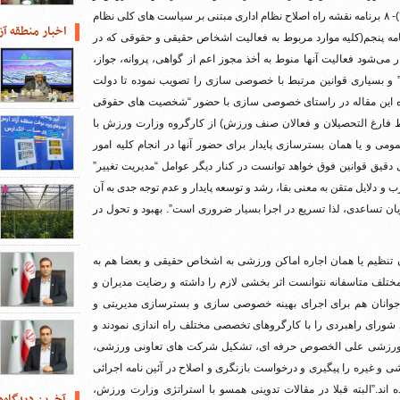
مشارکت) قانون تنظیم بخشی از مقررات مالی دولت و الحاقات بعدی(۲)- ۸ برنامه نقشه راه اصلاح نظام اداری مبتنی بر سیاست های کلی نظام
اخبار منطقه آز
اغی مقام معظم رهبری و مواد ۶۲، ۶۴ و ۱۲۴ قانون برنامه پنجم(کلیه موارد مربوط به فعالیت اشخاص حقیقی و حقوقی که در
ی‌شود فعالیت آنها منوط به أخذ مجوز اعم از گواهی، پروانه، جواز،
)” و بسیاری قوانین مرتبط با خصوصی سازی را تصویب نموده تا دولت
الوده این مقاله در راستای خصوصی سازی با حضور “شخصیت های حقوقی
فارغ التحصیلان و فعالان صنف ورزش) از کارگروه وزارت ورزش با
 یا همان بسترسازی پایدار برای حضور آنها در انجام کلیه امور
 دقیق قوانین فوق خواهد توانست در کنار دیگر عوامل “مدیریت تغییر”
 و دلایل متقن به معنی بقا، رشد و توسعه پایدار و عدم توجه جدی به آن
ن تساعدی، لذا تسریع در اجرا بسیار ضروری است”. بهبود و تحول در
 در ورزش کشور از سال ۱۳۸۳ به استناد ماده ۸۸ قانون تنظیم یا همان اجاره اماکن ورزشی به اشخاص حقیقی و بعضا هم به
 مختلف متاسفانه نتوانست اثر بخشی لازم را داشته و رضایت مدیران و
 جوانان هم برای اجرای بهینه خصوصی سازی و بسترسازی مدیریتی و
شورای راهبردی را با کارگروهای تخصصی مختلف راه اندازی نمودند و
 ورزشی علی الخصوص حرفه ای، تشکیل شرکت های تعاونی ورزشی،
 غیره را پیگیری و درخواست بازنگری و اصلاح در آئین نامه اجرائی
وده اند.”البته قبلا در مقالات تدوینی همسو با استراتژی وزارت ورزش،
آخرین دیدگاه‌ه