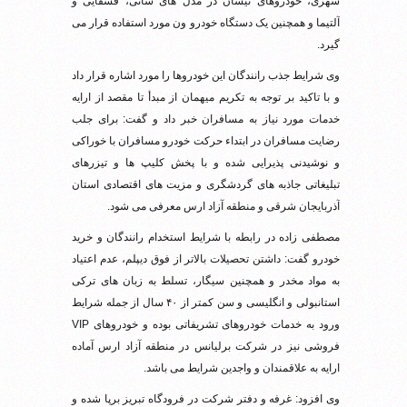
شهری، خودروهای نیسان در مدل های سانی، قشقایی و
آلتیما و همچنین یک دستگاه خودرو ون مورد استفاده قرار می
گیرد.
وی شرایط جذب رانندگان این خودروها را مورد اشاره قرار داد
و با تاکید بر توجه به تکریم میهمان از مبدأ تا مقصد از ارایه
خدمات مورد نیاز به مسافران خبر داد و گفت: برای جلب
رضایت مسافران در ابتداء حرکت خودرو مسافران با خوراکی
و نوشیدنی پذیرایی شده و با پخش کلیپ ها و تیزرهای
تبلیغاتی جاذبه های گردشگری و مزیت های اقتصادی استان
آذربایجان شرقی و منطقه آزاد ارس معرفی می شود.
مصطفی زاده در رابطه با شرایط استخدام رانندگان و خرید
خودرو گفت: داشتن تحصیلات بالاتر از فوق دیپلم، عدم اعتیاد
به مواد مخدر و همچنین سیگار، تسلط به زبان های ترکی
استانبولی و انگلیسی و سن کمتر از ۴۰ سال از جمله شرایط
ورود به خدمات خودروهای تشریفاتی بوده و خودروهای VIP
فروشی نیز در شرکت برلیانس در منطقه آزاد ارس آماده
ارایه به علاقمندان و واجدین شرایط می باشد.
وی افزود: غرفه و دفتر شرکت در فرودگاه تبریز برپا شده و