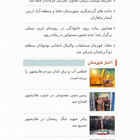
علیرضا یونسی ارسی معاون عمرانی فرماندار جلفا شد
جاذبه های گردشگری شهرستان جلفا و منطقه آزاد ارس،
آبشار ماهاران
همایش پیاده روی خانوادگی در روستای ایری سفلی
برگزار شد/ عدم حضور مسئولین در پیاده روی
جلفا، قهرمان مسابقات والیبال انتخابی نوجوانان منطقه
دو آذربایجان شرقی شد
اخبار شهرستان
قطعی آب و برق امان مردم هادیشهر را
بریده است
زمین چمن مصنوعی در جنوب هادیشهر
افتتاح شد
پیکر شهید جنگ رمضان در هادیشهر
تشییع شد