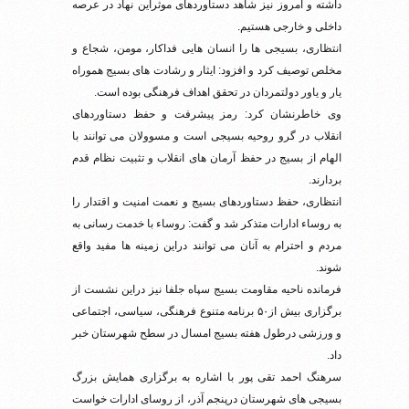
داشته و امروز نیز شاهد دستاوردهای موثراین نهاد در عرصه
داخلی و خارجی هستیم.
انتظاری، بسیجی ها را انسان هایی فداکار، مومن، شجاع و
مخلص توصیف کرد و افزود: ایثار و رشادت های بسیج هموراه
یار و یاور دولتمردان در تحقق اهداف فرهنگی بوده است.
وی خاطرنشان کرد: رمز پیشرفت و حفظ دستاوردهای
انقلاب در گرو روحیه بسیجی است و مسوولان می توانند با
الهام از بسیج در حفظ آرمان های انقلاب و تثبیت نظام قدم
بردارند.
انتظاری، حفظ دستاوردهای بسیج و نعمت امنیت و اقتدار را
به روساء ادارات متذکر شد و گفت: روساء با خدمت رسانی به
مردم و احترام به آنان می توانند دراین زمینه ها مفید واقع
شوند.
فرمانده ناحیه مقاومت بسیج سپاه جلفا نیز دراین نشست از
برگزاری بیش از۵۰ برنامه متنوع فرهنگی، سیاسی، اجتماعی
و ورزشی درطول هفته بسیج امسال در سطح شهرستان خبر
داد.
سرهنگ احمد تقی پور با اشاره به برگزاری همایش بزرگ
بسیجی های شهرستان درپنجم آذر، از روسای ادارات خواست