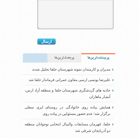
پربیننده‌ترین‌ها
پربحث‌ترین‌ها
مدیران و کارمندان نمونه شهرستان جلفا تجلیل شدند
علیرضا یونسی ارسی معاون عمرانی فرماندار جلفا شد
جاذبه های گردشگری شهرستان جلفا و منطقه آزاد ارس،
آبشار ماهاران
همایش پیاده روی خانوادگی در روستای ایری سفلی
برگزار شد/ عدم حضور مسئولین در پیاده روی
جلفا، قهرمان مسابقات والیبال انتخابی نوجوانان منطقه
دو آذربایجان شرقی شد