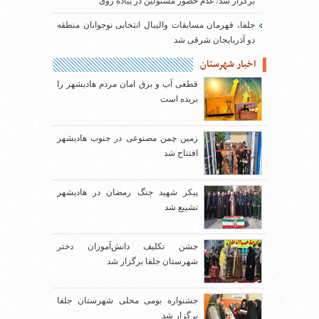
برگزار شد/ عدم حضور مسئولین در پیاده روی
جلفا، قهرمان مسابقات والیبال انتخابی نوجوانان منطقه
دو آذربایجان شرقی شد
اخبار شهرستان
قطعی آب و برق امان مردم هادیشهر را
بریده است
زمین چمن مصنوعی در جنوب هادیشهر
افتتاح شد
پیکر شهید جنگ رمضان در هادیشهر
تشییع شد
جشن تکلیف دانش‌آموزان دختر
شهرستان جلفا برگزار شد
جشنواره بومی محلی شهرستان جلفا
برگزار شد