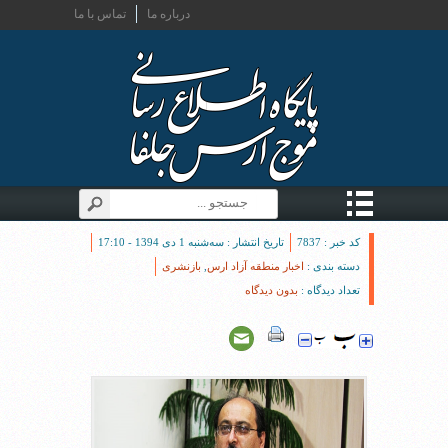
درباره ما
تماس با ما
کد خبر : 7837
تاریخ انتشار : سه‌شنبه 1 دی 1394 - 17:10
دسته بندی :
اخبار منطقه آزاد ارس
,
بازنشری
تعداد دیدگاه :
بدون دیدگاه