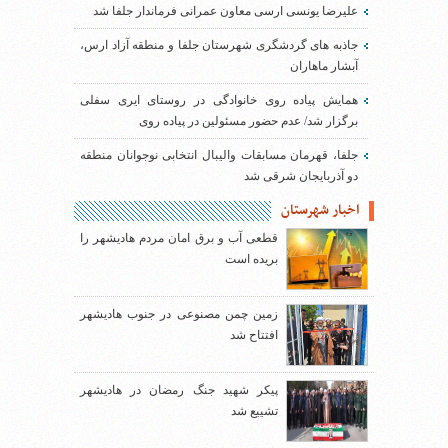
علیرضا یونسی ارسی معاون عمرانی فرماندار جلفا شد
جاذبه های گردشگری شهرستان جلفا و منطقه آزاد ارس،
آبشار ماهاران
همایش پیاده روی خانوادگی در روستای ایری سفلی
برگزار شد/ عدم حضور مسئولین در پیاده روی
جلفا، قهرمان مسابقات والیبال انتخابی نوجوانان منطقه
دو آذربایجان شرقی شد
اخبار شهرستان
قطعی آب و برق امان مردم هادیشهر را
بریده است
زمین چمن مصنوعی در جنوب هادیشهر
افتتاح شد
پیکر شهید جنگ رمضان در هادیشهر
تشییع شد