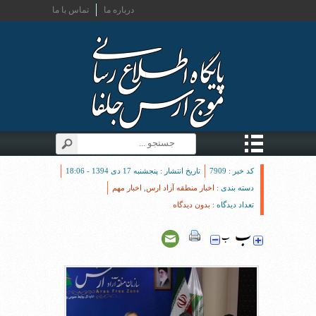
درباره ما
تماس با ما
کد خبر : 7909
تاریخ انتشار : پنجشنبه 17 دی 1394 - 18:06
دسته بندی :
اخبار منطقه آزاد ارس
,
اخبار مهم
تعداد دیدگاه :
بدون دیدگاه