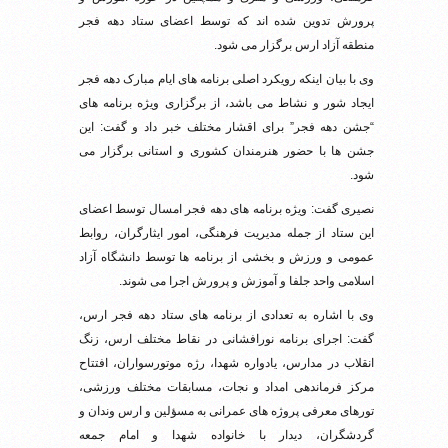
پرورش تدوین شده اند که توسط اعضای ستاد دهه فجر
منطقه آزاد ارس برگزار می شود.
وی با بیان اینکه رویکرد اصلی برنامه های ایام مبارک دهه فجر
ایجاد شور و نشاط می باشد، از برگزاری ویژه برنامه های
“جشن دهه فجر” برای اقشار مختلف خبر داد و گفت: این
جشن ها با حضور هنرمندان کشوری و استانی برگزار می
شود.
نصیری گفت: ویژه برنامه های دهه فجر امسال توسط اعضای
این ستاد از جمله مدیریت فرهنگی، امور ایثارگران، روابط
عمومی و ورزش و بخشی از برنامه ها توسط دانشگاه آزاد
اسلامی واحد جلفا و آموزش و پرورش اجرا می شوند.
وی با اشاره به تعدادی از برنامه های ستاد دهه فجر ارس،
گفت: اجرای برنامه نورافشانی در نقاط مختلف ارس، زنگ
انقلاب در مدارس، یادواره شهدا، رژه موتورسواران، افتتاح
مرکز فرماندهی امداد و نجات، مسابقات مختلف ورزشی،
تورهای معرفی پروژه های عمرانی به مسؤلین و ارس وندان و
گردشگران، دیدار با خانواده شهدا و امام جمعه