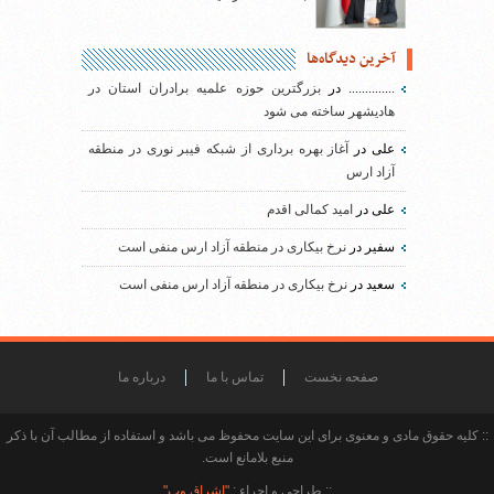
آخرین دیدگاه‌ها
..............
در
بزرگترین حوزه علمیه برادران استان در
هادیشهر ساخته می شود
علی
در
آغاز بهره برداری از شبکه فیبر نوری در منطقه
آزاد ارس
علی
در
امید کمالی اقدم
سفیر
در
نرخ بیکاری در منطقه آزاد ارس منفی است
سعید
در
نرخ بیکاری در منطقه آزاد ارس منفی است
صفحه نخست
تماس با ما
درباره ما
:: کلیه حقوق مادی و معنوی برای این سایت محفوظ می باشد و استفاده از مطالب آن با ذکر
منبع بلامانع است.
:: طراحی و اجراء :
"اشراق وب"