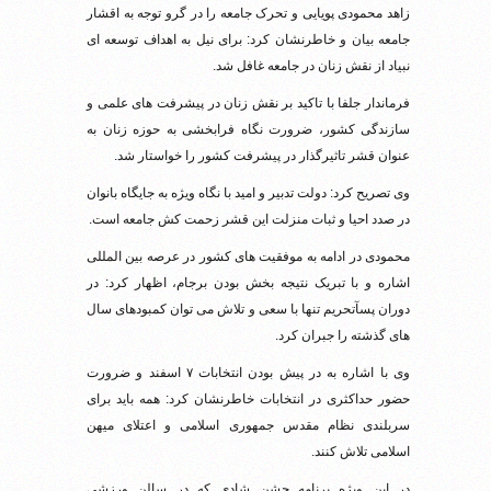
زاهد محمودی پویایی و تحرک جامعه را در گرو توجه به اقشار
جامعه بیان و خاطرنشان کرد: برای نیل به اهداف توسعه ای
نبیاد از نقش زنان در جامعه غافل شد.
فرماندار جلفا با تاکید بر نقش زنان در پیشرفت های علمی و
سازندگی کشور، ضرورت نگاه فرابخشی به حوزه زنان به
عنوان قشر تاثیرگذار در پیشرفت کشور را خواستار شد.
وی تصریح کرد: دولت تدبیر و امید با نگاه ویژه به جایگاه بانوان
در صدد احیا و ثبات منزلت این قشر زحمت کش جامعه است.
محمودی در ادامه به موفقیت های کشور در عرصه بین المللی
اشاره و با تبریک نتیجه بخش بودن برجام، اظهار کرد: در
دوران پسآتحریم تنها با سعی و تلاش می توان کمبودهای سال
های گذشته را جبران کرد.
وی با اشاره به در پیش بودن انتخابات ۷ اسفند و ضرورت
حضور حداکثری در انتخابات خاطرنشان کرد: همه باید برای
سربلندی نظام مقدس جمهوری اسلامی و اعتلای میهن
اسلامی تلاش کنند.
در این ویژه برنامه جشن شادی که در سالن ورزشی